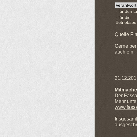
Verantwortl
- für den E
- für die
Betriebsber
Quelle Fi
Gerne bera
auch ein.
21.12.201
Mitmache
Der Fassa
Mehr unter
www.fass
Insgesamt
ausgeschri