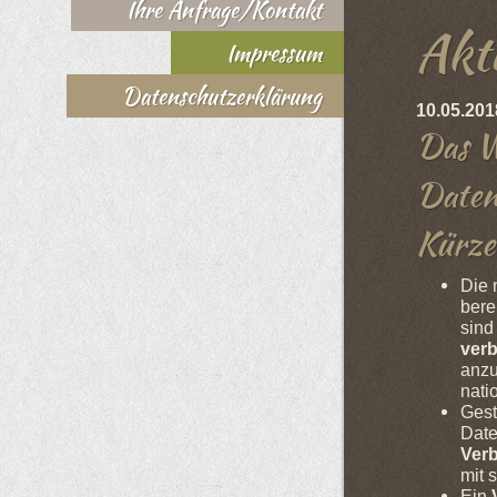
Ihre Anfrage/Kontakt
Aktu
Impressum
Datenschutzerklärung
10.05.201
Das W
Daten
Kürze
Die 
bere
sind
verb
anzu
nati
Gest
Date
Ver
mit 
Ein