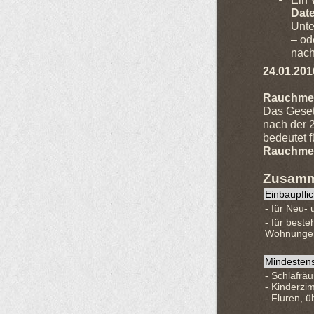
Dat
Unte
– od
nach
24.01.201
Rauchmel
Das Gese
nach der 
bedeutet f
Rauchmelde
Zusamm
Einbaupflic
- für Neu-
- für best
Wohnunge
Mindestens
- Schlafrä
- Kinderzi
- Fluren, 