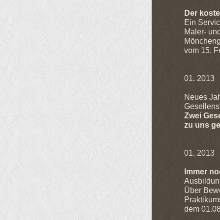
Der kost
Ein Servic
Maler- un
Möncheng
vom 15. Fe
01. 2013
Neues Jah
Gesellenste
Zwei Ges
zu uns g
01. 2013
Immer no
Ausbildun
Über Bewe
Praktikums
dem 01.08