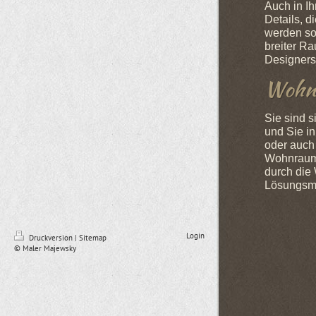
Auch in I
Details, d
werden so
breiter R
Designers
Wohnr
Sie sind s
und Sie i
oder auch
Wohnraum-
durch die
Lösungsmö
Login
Druckversion
|
Sitemap
© Maler Majewsky