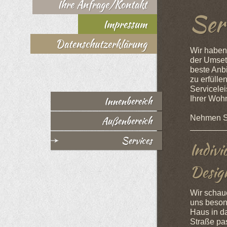
Ihre Anfrage/Kontakt
Ser
Impressum
Datenschutzerklärung
Wir haben
der Umset
beste Anb
zu erfülle
Servicele
Ihrer Woh
Innenbereich
Nehmen Si
Außenbereich
Services
Indivi
Desig
Wir schau
uns beson
Haus in d
Straße pas